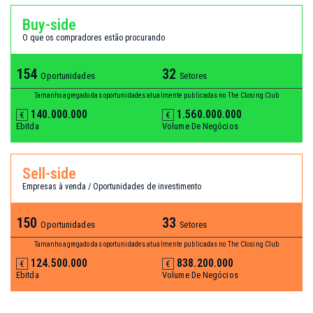
Buy-side
O que os compradores estão procurando
154
32
Oportunidades
Setores
Tamanho agregado das oportunidades atualmente publicadas no The Closing Club
140.000.000
1.560.000.000
€
€
Ebitda
Volume De Negócios
Sell-side
Empresas à venda / Oportunidades de investimento
150
33
Oportunidades
Setores
Tamanho agregado das oportunidades atualmente publicadas no The Closing Club
124.500.000
838.200.000
€
€
Ebitda
Volume De Negócios