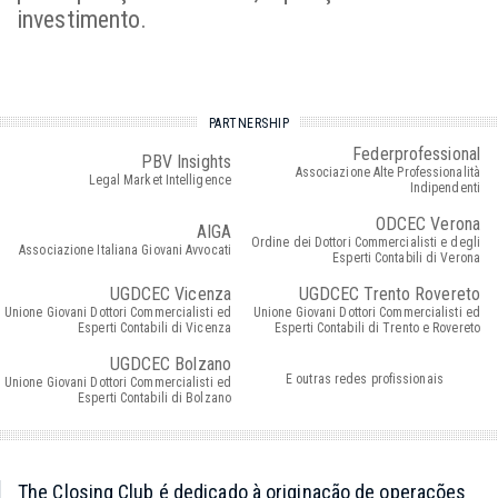
investimento.
PARTNERSHIP
Federprofessional
PBV Insights
Associazione Alte Professionalità
Legal Market Intelligence
Indipendenti
ODCEC Verona
AIGA
Ordine dei Dottori Commercialisti e degli
Associazione Italiana Giovani Avvocati
Esperti Contabili di Verona
UGDCEC Vicenza
UGDCEC Trento Rovereto
Unione Giovani Dottori Commercialisti ed
Unione Giovani Dottori Commercialisti ed
Esperti Contabili di Vicenza
Esperti Contabili di Trento e Rovereto
UGDCEC Bolzano
E outras redes profissionais
Unione Giovani Dottori Commercialisti ed
Esperti Contabili di Bolzano
The Closing Club é dedicado à originação de operações