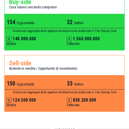
Buy-side
Cosa stanno cercando compratori
154
32
Opportunità
Settori
Dimensioni aggregate delle opportunità attualmente pubblicate in
The Closing Club
140.000.000
1.560.000.000
€
€
Ebitda
Fatturato
Sell-side
Aziende in vendita / Opportunità di investimento
150
33
Opportunità
Settori
Dimensioni aggregate delle opportunità attualmente pubblicate in
The Closing Club
124.500.000
838.200.000
€
€
Ebitda
Fatturato